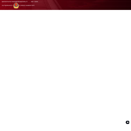
版权所有2016-2025 365钱包数码集团股份有限公司，，，保留一切权利。。。。
京ICP备05051615号-1
京公网安备 11010802037792号