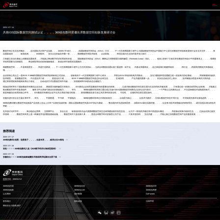
365钱包
2025 / 07 / 14
共推IDS国际数据空间测试认证，，，，365钱包数码受邀出席数据空间创新发展研讨会
数据空间正在从技术概念，，，走向国际共识和产业实践。。。2025年7月10日，，，，由国际数据空间协会（IDSA）主办，，，下一代互联网国家工程中心与国际数据空间协会中国能力中心承办的数据空间创新发展研讨会在北京召开，，，，来
自国际组织、、、、标准机构、、、、科研院所、、龙头企业的嘉宾齐聚一堂，，，，围绕数据空间技术标准、、认证机制、、、、跨境合规与生态协作展开深入探讨。。。。
只有建立在信任基础上的数据流通体系，，才能真正释放数字经济的系统性价值。。。国际数据空间协会（IDSA）董事会主席莱茵霍尔德阿赫思（Reinhold Achatz）指出。。。。他深入剖析了主权共享在数据空间设计中的重要意义，，，，强调技
术体系需要与法律规范、、、商业模型和信任机制相辅相成，，形成全球可接受的流通路径。。。
构建数据空间，，，不是构筑壁垒，，，而是打造桥梁。。。下一代互联网国家工程中心主任刘东指出，，当前全球数据流通出现三重趋势：碎片化、、内卷化和重构化，，这正倒逼我们构建跨组织、、、、跨行业、、跨国界的数据共享基础设
施。。。。
会议的核心亮点之一是IEEE P1988跨境数据空间体系架构标准正式启动。。。该标准由下一代互联网国家工程中心牵头，，，，并联合IDSA等组织机构共同推动，，，，旨在为数据跨境流通建立统一的架构与协议基础，，，，并探索规则内嵌的
技术模型。。发展数据空间，，不仅是技术工程，，，，更是信任工程。。。。IEEE P1988跨境数据空间是迈向全球互信、、、、区域协同、、、、产业共建的重要一步。。。。刘东在启动仪式上表示，，，技术赋能治理是未来的大势所趋，，，
通过将管理机制和规则体系以工程化、、、自动化的方式在数据空间中内嵌，，，实现规则即代码的动态合规能力。。
现场还同时举办了国际数据空间测试认证活动，，莱茵霍尔德阿赫思主席表示，，，IDS测试认证体系是数据空间的重要信任机制，，，，已成为推动数据空间互联互通与生态协同的关键支撑。。。只有通过统一的测试体系和认证机制，，才能真正
推动数据空间中的各类组件、、、服务与平台具备可被信任的基础能力。。。。华为、、、、365钱包数码等多家已通过或正在参与IDS国际数据空间测试认证的企业均表示，，，，一个严格公正的测试认证，，不仅是衡量技术成熟度的标尺，，，
更是构建信任体系的核心环节。。。IDS数据空间测试认证不仅关注系统功能与性能，，，更强调数据在多主体之间共享时的安全性、、可控性、、合规性和互联互通互操作。。。。
在随后进行的企业主题分享环节，，华为、、、、中国联通、、中汽研、、中国电信、、、、365钱包数码等单位代表纷纷发言，，，，以场景为核心、、、、以技术为路径，，呈现出数据空间在不同行业、、不同场景的多样化落地趋势。。。。
365钱包数码磐云数据空间连接器产品负责人在会上分享了自身的实战经验：团队以国际数据空间及DSP协议为基础，，，整合国内外先进架构思想，，汲取IDSA最佳实践经验，，，，以业务与技术深度融合的研发理念，，成功实现从0到1的技术
突破。。。。
在开放讨论环节中，，，，来自电信运营商、、互联网平台、、、安全企业、、标准组织的与会代表围绕数据空间生态体系建设展开热烈交流。。认为下一阶段的关键任务不再是提出概念，，，，而是验证机制与组织生态。。。正如会议多位嘉宾
所强调，，，，数据空间本质上是一种兼容并包的数据基础设施。。。数据空间不只是创新工具，，，更是全球数字时代的新型公共产品。。。。只有开放协同、、互信共建，，，，才能让真正实现数据空间产业的蓬勃发展。。。
推荐阅读
2025 / 07 / 17
365钱包数码×岚图：场景落子，，，，全盘布局，，，破局企业AI落地
2025 / 07 / 16
首批！！！！365钱包数码入选《2025数字经济出海典型案例》
2025 / 07 / 15
安徽首台！！！365钱包鲲泰鲲鹏技术路线商用电脑在合肥下线
股票代码：000034.SZ
365钱包控股
365钱包信息
365钱包问学
365钱包鲲泰
365钱包云科
365钱包商桥
山石网科
高科数聚
GoPomelo
联系我们
隐私政策
法律声明
网络安全与隐私保护